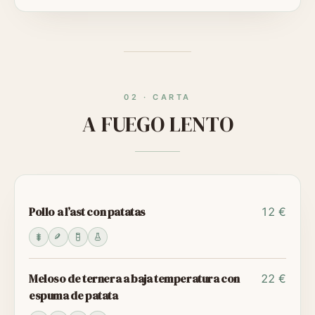
02
·
CARTA
A FUEGO LENTO
Pollo a l’ast con patatas
12 €
Meloso de ternera a baja temperatura con
22 €
espuma de patata