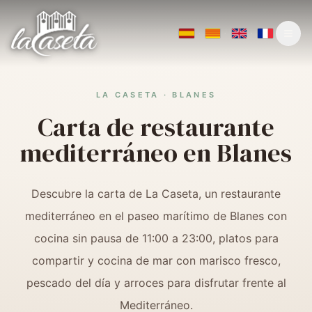
La Caseta Blanes
Carta
Restaurante mediterráneo en Blane
·
·
·
ES
CAT
EN
FR
LA CASETA · BLANES
Carta de restaurante
mediterráneo en Blanes
Descubre la carta de La Caseta, un restaurante
mediterráneo en el paseo marítimo de Blanes con
cocina sin pausa de 11:00 a 23:00, platos para
compartir y cocina de mar con marisco fresco,
pescado del día y arroces para disfrutar frente al
Mediterráneo.