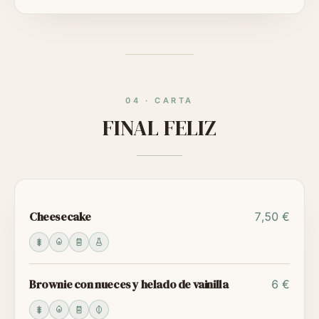
04
·
CARTA
FINAL FELIZ
Cheesecake
7,50 €
Brownie con nueces y helado de vainilla
6 €