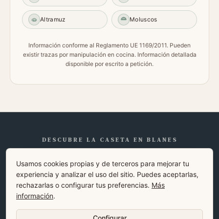
Altramuz
Moluscos
Información conforme al Reglamento UE 1169/2011. Pueden
existir trazas por manipulación en cocina. Información detallada
disponible por escrito a petición.
DESCUBRE LA CASETA EN BLANES
Restaurante mediterráneo en Blanes
Usamos cookies propias y de terceros para mejorar tu
Restaurante en el paseo marítimo de Blanes
experiencia y analizar el uso del sitio. Puedes aceptarlas,
Dónde comer en Blanes
Cocina sin pausa en Blanes
rechazarlas o configurar tus preferencias.
Más
Restaurante en el centro de Blanes
información
.
Configurar