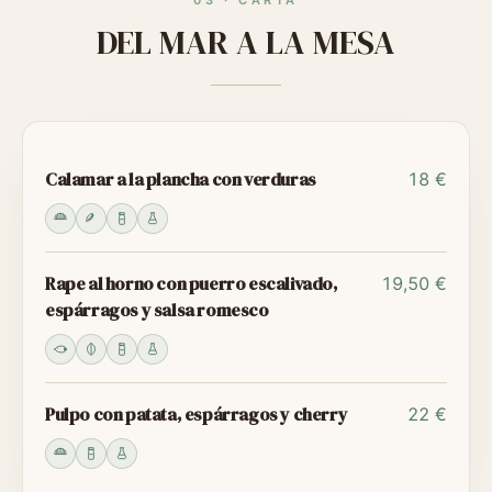
03
·
CARTA
DEL MAR A LA MESA
Calamar a la plancha con verduras
18 €
Rape al horno con puerro escalivado,
19,50 €
espárragos y salsa romesco
Pulpo con patata, espárragos y cherry
22 €